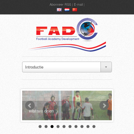
Abonneer
RSS
|
E-mail
en
nl
ch
Introductie
Wat we doen