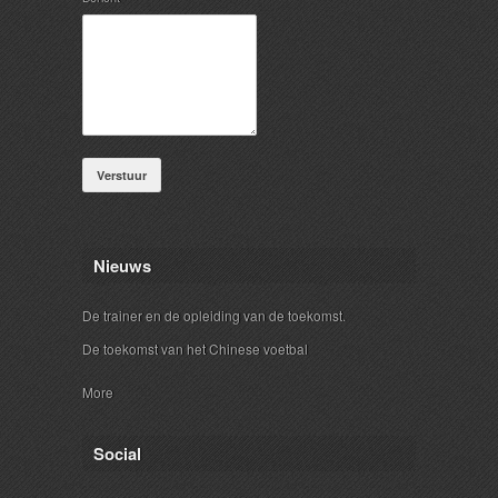
Verstuur
Nieuws
De trainer en de opleiding van de toekomst.
De toekomst van het Chinese voetbal
More
Social