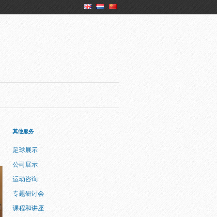
en
nl
ch
其他服务
足球展示
公司展示
运动咨询
专题研讨会
课程和讲座