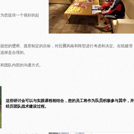
将为您提供一个很好的起
根据您的
使命
、愿景制定的目标，对
比赛
风格和阵型进行考虑和决定。在组建理
的选择是合理的。
发
和团队内部的沟通方式。
这些研讨会可以与实践课程相结合，您的员工将作为
队员
积极参与
其中
，并
经历团队战术建设过程。