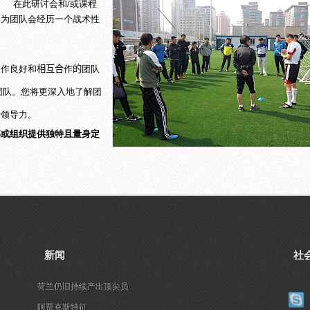
在此研讨会和/或课程
因为团队会经历一个战术性
运作良好和
作
团队
相互合
的
团队。您将更深入地了解团
示领导力。
部或组织提供独特且量身定
新闻
社
荷兰仍旧持续产出顶尖员
阿贾克斯特征