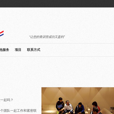
“让您的青训营成功又盈利”
他服务
项目
联系方式
在一起吗？
一个团队一起工作和紧密联