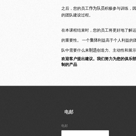
之后，您的员工
积极参与训练，
作为队员
的团队建设过程。
在本课程结束时，您的员工将更好地了解
的重要性。 一个
利益高于个人利益的
集体
队中需要什么来
创造力、主动性和展
制造
欢迎客户提出建议。我们努力为您的俱乐
制的产品
电邮
电邮